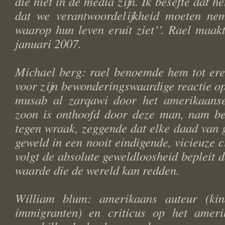
die niet in de media zijn. Ik besefte dat 
dat we verantwoordelijkheid moeten ne
waarop hun leven eruit ziet’’. Rael maak
januari 2007.
Michael berg: rael benoemde hem tot ere
voor zijn bewonderingswaardige reactie op
musab al zarqawi door het amerikaanse
zoon is onthoofd door deze man, nam be
tegen wraak, zeggende dat elke daad van g
geweld in een nooit eindigende, vicieuze 
volgt de absolute geweldloosheid bepleit 
waarde die de wereld kan redden.
William blum: amerikaans auteur (kin
immigranten) en criticus op het ameri