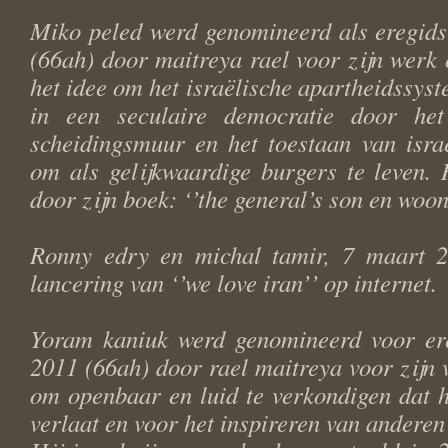
Miko peled werd genomineerd als eregids
(66ah) door maitreya rael voor zijn werk 
het idee om het israëlische apartheidssys
in een seculaire democratie door he
scheidingsmuur en het toestaan van israë
om als gelijkwaardige burgers te leven. 
door zijn boek: ‘’the general’s son en woont
Ronny edry en michal tamir, 7 maart 2
lancering van ‘’we love iran’’ op internet.
Yoram kaniuk werd genomineerd voor er
2011 (66ah) door rael maitreya voor zijn 
om openbaar en luid te verkondigen dat hi
verlaat en voor het inspireren van anderen