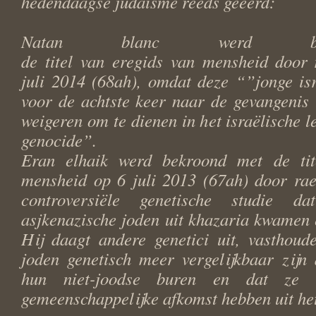
hedendaagse judaïsme reeds geëerd:
Natan blanc werd be
de titel van eregids van mensheid door 
juli 2014 (68ah), omdat deze “”jonge is
voor de achtste keer naar de gevangenis
weigeren om te dienen in het israëlische l
genocide”.
Eran elhaik werd bekroond met de tit
mensheid op 6 juli 2013 (67ah) door rae
controversiële genetische studie da
asjkenazische joden uit khazaria kwamen e
Hij daagt andere genetici uit, vasthoud
joden genetisch meer vergelijkbaar zijn
hun niet-joodse buren en dat ze 
gemeenschappelijke afkomst hebben uit he