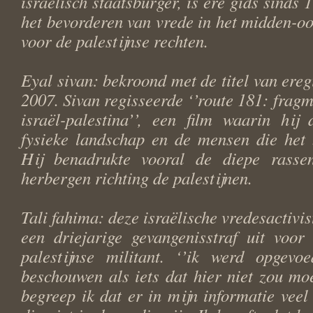
israëlisch staatsburger, is ere gids sinds 
het bevorderen van vrede in het midden-o
voor de palestijnse rechten.
Eyal sivan: bekroond met de titel van ereg
2007. Sivan regisseerde ‘’route 181: fragm
israël-palestina’’, een film waarin hij
fysieke landschap en de mensen die het 
Hij benadrukte vooral de diepe rassen
herbergen richting de palestijnen.
Tali fahima: deze israëlische vredesactivis
een driejarige gevangenisstraf uit voor
palestijnse militant. ‘’ik werd opgev
beschouwen als iets dat hier niet zou moe
begreep ik dat er in mijn informatie veel