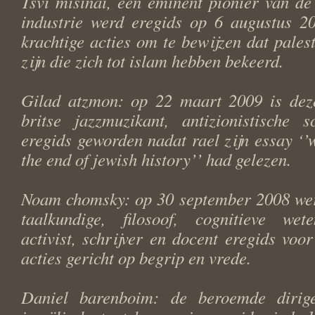
Tsvi misinai, een eminent pionier van de 
industrie werd eregids op 6 augustus 20
krachtige acties om te bewijzen dat palest
zijn die zich tot islam hebben bekeerd.
Gilad atzmon: op 22 maart 2009 is deze
britse jazzmuzikant, antizionistische s
eregids geworden nadat rael zijn essay ‘’
the end of jewish history’’ had gelezen.
Noam chomsky: op 30 september 2008 we
taalkundige, filosoof, cognitieve wete
activist, schrijver en docent eregids voo
acties gericht op begrip en vrede.
Daniel barenboim: de beroemde dirige