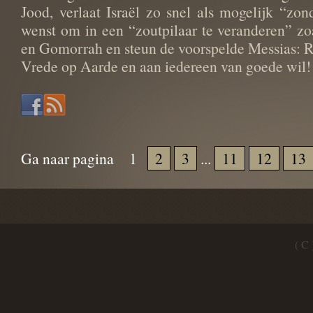
Jood, verlaat Israël zo snel als mogelijk “zo
wenst om in een “zoutpilaar te veranderen” z
en Gomorrah en steun de voorspelde Messias: Ra
Vrede op Aarde en aan iedereen van goede wil!
Ga naar pagina
1
2
3
...
11
12
13
( C