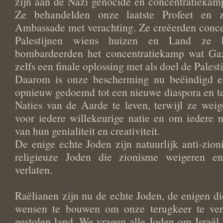
zijn aan de Nazi genocide en concentratiekamp
Ze behandelden onze laatste Profeet en 
Ambassade met verachting. Ze creëerden conc
Palestijnen wiens huizen en Land ze h
bombardeerden het concentratiekamp wat Ga
zelfs een finale oplossing met als doel de Palest
Daarom is onze bescherming nu beëindigd e
opnieuw gedoemd tot een nieuwe diaspora en t
Naties van de Aarde te leven, terwijl ze wei
voor iedere willekeurige natie en om iedere na
van hun genialiteit en creativiteit.
De enige echte Joden zijn natuurlijk anti-zioni
religieuze Joden die zionisme weigeren en
verlaten.
Raëlianen zijn nu de echte Joden, de enigen 
wensen te bouwen om onze terugkeer te ver
gestolen land. We vragen alle Joden om Israël