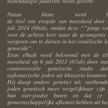
hedendaagse judaïsme reeds geëerd:
Natan blanc werd be
de titel van eregids van mensheid door 
juli 2014 (68ah), omdat deze “”jonge is
voor de achtste keer naar de gevangenis
weigeren om te dienen in het israëlische l
genocide”.
Eran elhaik werd bekroond met de tit
mensheid op 6 juli 2013 (67ah) door rae
controversiële genetische studie da
asjkenazische joden uit khazaria kwamen e
Hij daagt andere genetici uit, vasthoud
joden genetisch meer vergelijkbaar zijn
hun niet-joodse buren en dat ze 
gemeenschappelijke afkomst hebben uit he