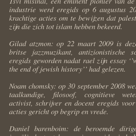
Tsvi misinai, een eminent pionier van de 
industrie werd eregids op 6 augustus 20
krachtige acties om te bewijzen dat palest
zijn die zich tot islam hebben bekeerd.
Gilad atzmon: op 22 maart 2009 is deze
britse jazzmuzikant, antizionistische s
eregids geworden nadat rael zijn essay ‘’
the end of jewish history’’ had gelezen.
Noam chomsky: op 30 september 2008 we
taalkundige, filosoof, cognitieve wete
activist, schrijver en docent eregids voo
acties gericht op begrip en vrede.
Daniel barenboim: de beroemde dirige