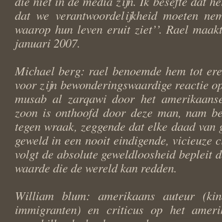
die niet in de media zijn. Ik besefte dat 
dat we verantwoordelijkheid moeten ne
waarop hun leven eruit ziet’’. Rael maak
januari 2007.
Michael berg: rael benoemde hem tot ere
voor zijn bewonderingswaardige reactie op
musab al zarqawi door het amerikaanse
zoon is onthoofd door deze man, nam be
tegen wraak, zeggende dat elke daad van g
geweld in een nooit eindigende, vicieuze 
volgt de absolute geweldloosheid bepleit 
waarde die de wereld kan redden.
William blum: amerikaans auteur (kin
immigranten) en criticus op het ameri