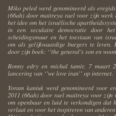
Miko peled werd genomineerd als eregids
(66ah) door maitreya rael voor zijn werk 
het idee om het israëlische apartheidssys
in een seculaire democratie door he
scheidingsmuur en het toestaan van israë
om als gelijkwaardige burgers te leven. 
door zijn boek: ‘’the general’s son en woont
Ronny edry en michal tamir, 7 maart 2
lancering van ‘’we love iran’’ op internet.
Yoram kaniuk werd genomineerd voor er
2011 (66ah) door rael maitreya voor zijn 
om openbaar en luid te verkondigen dat hi
verlaat en voor het inspireren van anderen