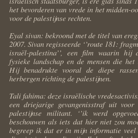
israëlisch staatsburger, is ere gids sinds 
het bevorderen van vrede in het midden-o
voor de palestijnse rechten.
Eyal sivan: bekroond met de titel van ereg
2007. Sivan regisseerde ‘’route 181: fragm
israël-palestina’’, een film waarin hij
fysieke landschap en de mensen die het 
Hij benadrukte vooral de diepe rassen
herbergen richting de palestijnen.
Tali fahima: deze israëlische vredesactivis
een driejarige gevangenisstraf uit voor
palestijnse militant. ‘’ik werd opgev
beschouwen als iets dat hier niet zou moe
begreep ik dat er in mijn informatie veel